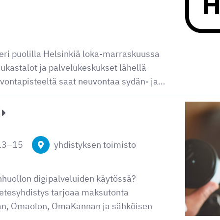
 eri puolilla Helsinkiä loka-marraskuussa
ukastalot ja palvelukeskukset lähellä
uvontapisteeltä saat neuvontaa sydän- ja…
13
–
15
yhdistyksen toimisto
huollon digipalveluiden käytössä?
tesyhdistys tarjoaa maksutonta
an, Omaolon, OmaKannan ja sähköisen
n…