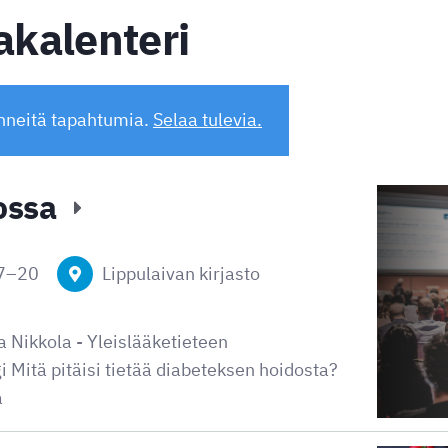
kalenteri
nneitä tapahtumia.
Selaa tulevia.
ossa
7
–
20
Lippulaivan kirjasto
a Nikkola - Yleislääketieteen
i Mitä pitäisi tietää diabeteksen hoidosta?
a