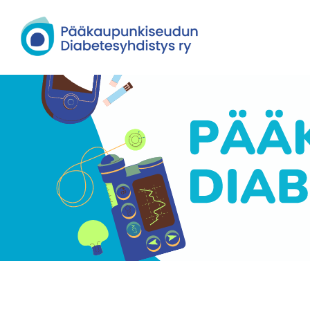
Siirry
sivun
Pääkaupunkiseudun Diabetesyhdisty
sisältöön