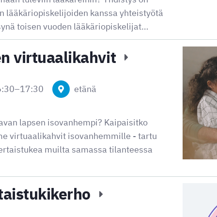
on lääkäriopiskelijoiden kanssa yhteistyötä
synä toisen vuoden lääkäriopiskelijat…
 virtuaalikahvit
6:30
–
17:30
etänä
tavan lapsen isovanhempi? Kaipaisitko
e virtuaalikahvit isovanhemmille - tartu
rtaistukea muilta samassa tilanteessa
rtaistukikerho