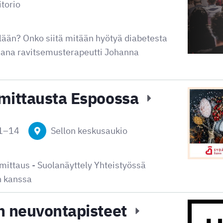
itorio
lään? Onko siitä mitään hyötyä diabetesta
ijana ravitsemusterapeutti Johanna
 mittausta Espoossa
1
–
14
Sellon keskusaukio
mittaus - Suolanäyttely Yhteistyössä
n kanssa
n neuvontapisteet