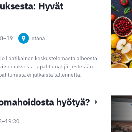
uksesta: Hyvät
18
–
19
etänä
jo Laatikainen keskustelemasta aiheesta
ravitsemuksesta tapahtumat järjestetään
ahtumista ei julkaista tallennetta.
 omahoidosta hyötyä?
8
–
19:30