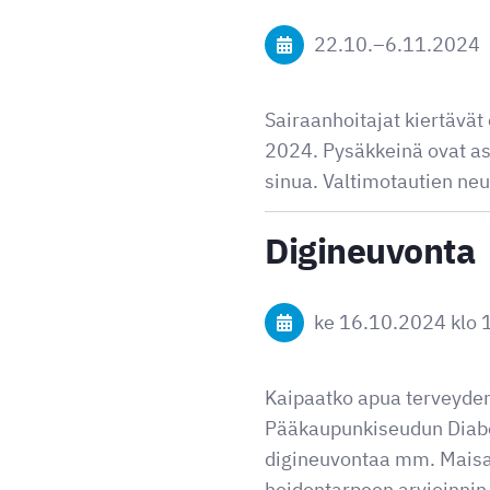
22.10.
–
6.11.2024
Sairaanhoitajat kiertävät
2024. Pysäkkeinä ovat as
sinua. Valtimotautien ne
Digineuvonta
ke 16.10.2024
klo 
Kaipaatko apua terveyden
Pääkaupunkiseudun Diabe
digineuvontaa mm. Mais
hoidontarpeen arvioinni