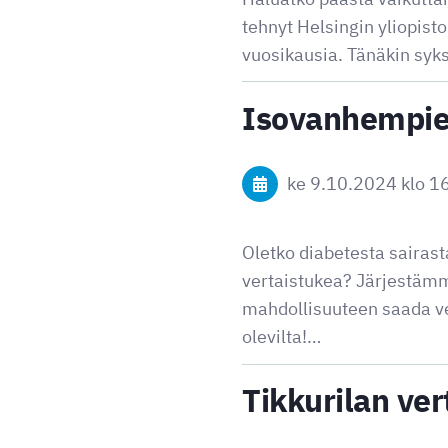
tehnyt Helsingin yliopist
vuosikausia. Tänäkin syk
Isovanhempien
ke 9.10.2024
klo 1
Oletko diabetesta sairas
vertaistukea? Järjestämm
mahdollisuuteen saada ve
olevilta!…
Tikkurilan ve