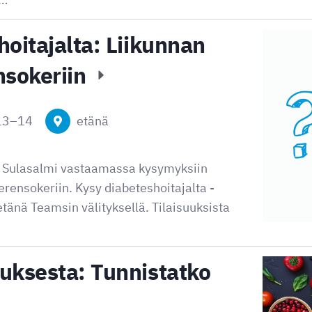
hoitajalta: Liikunnan
nsokeriin
13
–
14
etänä
a Sulasalmi vastaamassa kysymyksiin
erensokeriin. Kysy diabeteshoitajalta -
tänä Teamsin välityksellä. Tilaisuuksista
uksesta: Tunnistatko