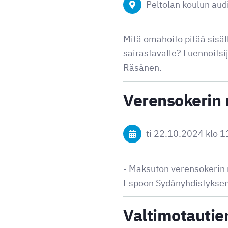
Peltolan koulun aud
Mitä omahoito pitää sisäl
sairastavalle? Luennoits
Räsänen.
Verensokerin
ti 22.10.2024
klo 1
- Maksuton verensokerin 
Espoon Sydänyhdistykse
Valtimotautie