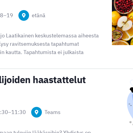
18
–
19
etänä
jo Laatikainen keskustelemassa aiheesta
Kysy ravitsemuksesta tapahtumat
n kautta. Tapahtumista ei julkaista
ijoiden haastattelut
9:30
–
11:30
Teams
maan tuleviin lääkäreihin? Yhdistys on