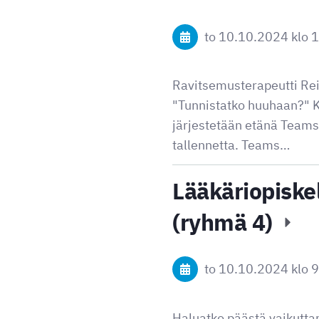
to 10.10.2024
klo 
Ravitsemusterapeutti Rei
"Tunnistatko huuhaan?" 
järjestetään etänä Teamsi
tallennetta. Teams…
Lääkäriopiskel
(ryhmä 4)
to 10.10.2024
klo 
Haluatko päästä vaikutta