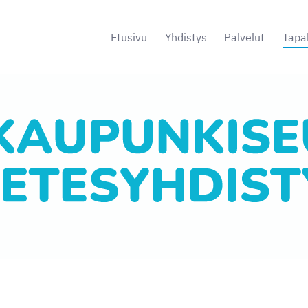
Etusivu
Yhdistys
Palvelut
Tapa
s