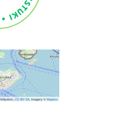
tributors,
CC-BY-SA
, Imagery ©
Mapbox