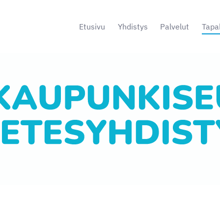
Etusivu
Yhdistys
Palvelut
Tapa
s