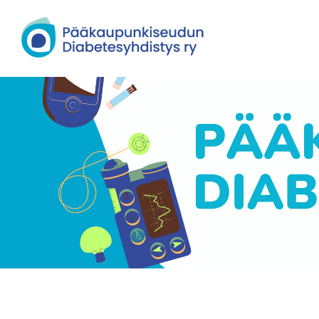
Siirry
sivun
Pääkaupunkiseudun Diabetesyhdisty
sisältöön