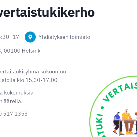
vertaistukikerho
5:30
–
17
Yhdistyksen toimisto
, 00100 Helsinki
vertaistukiryhmä kokoontuu
istolla klo 15.30-17.00
ia kokemuksia
 äärellä.
0 517 1353