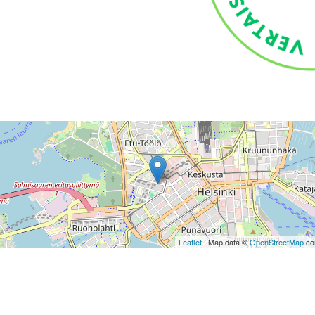
Leaflet
| Map data ©
OpenStreetMap
con