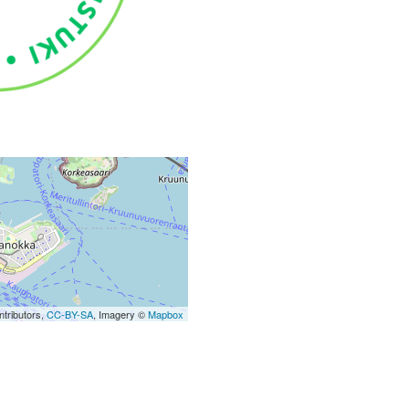
tributors,
CC-BY-SA
, Imagery ©
Mapbox