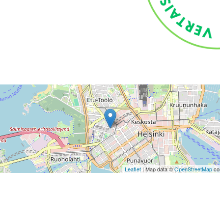
Leaflet
| Map data ©
OpenStreetMap
con