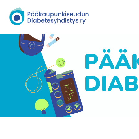
Siirry
sivun
Pääkaupunkiseudun Diabetesyhdisty
sisältöön