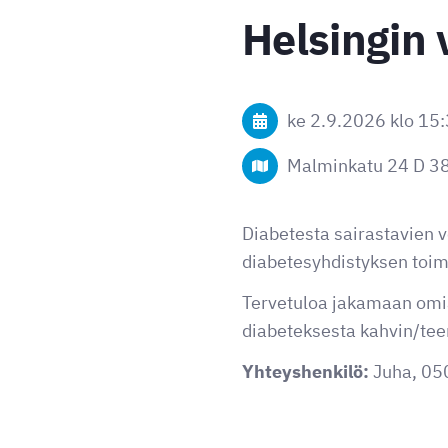
Helsingin 
ke 2.9.2026
klo 15
Malminkatu 24 D 38
Diabetesta sairastavien 
diabetesyhdistyksen toim
Tervetuloa jakamaan om
diabeteksesta kahvin/teen
Yhteyshenkilö:
Juha, 05