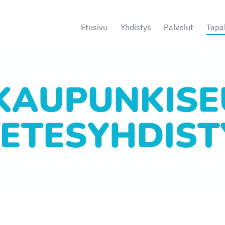
Etusivu
Yhdistys
Palvelut
Tapa
s