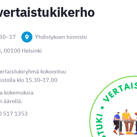
vertaistukikerho
:30
–
17
Yhdistyksen toimisto
, 00100 Helsinki
vertaistukiryhmä kokoontuu
istolla klo 15.30-17.00
ia kokemuksia
 äärellä.
0 517 1353