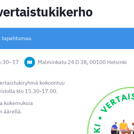
vertaistukikerho
ä tapahtumaa.
5:30
–
17
Malminkatu 24 D 38, 00100 Helsinki
vertaistukiryhmä kokoontuu
istolla klo 15.30-17.00.
ia kokemuksia
 äärellä.