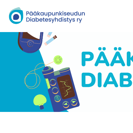
Siirry
sivun
Pääkaupunkiseudun Diabetesyhdisty
sisältöön