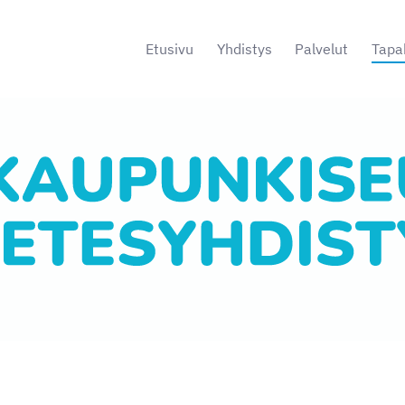
Etusivu
Yhdistys
Palvelut
Tapa
s