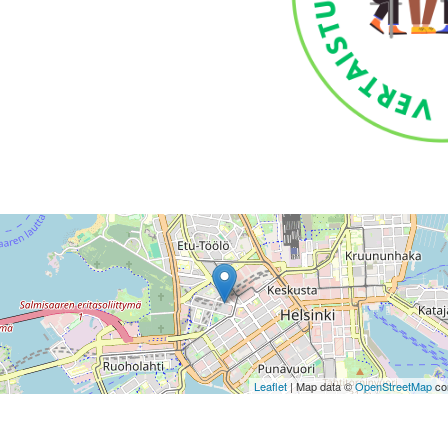
Leaflet
| Map data ©
OpenStreetMap
con