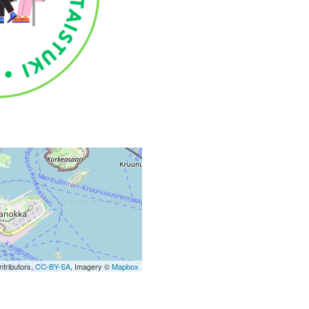
tributors,
CC-BY-SA
, Imagery ©
Mapbox