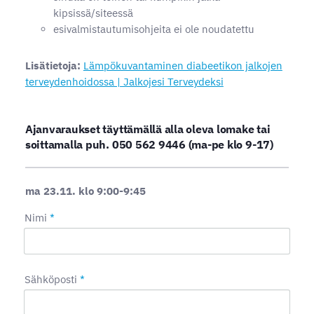
kipsissä/siteessä
esivalmistautumisohjeita ei ole noudatettu
Lisätietoja:
Lämpökuvantaminen diabeetikon jalkojen
terveydenhoidossa | Jalkojesi Terveydeksi
Ajanvaraukset täyttämällä alla oleva lomake tai
soittamalla puh. 050 562 9446 (ma-pe klo 9-17)
ma 23.11. klo 9:00-9:45
Nimi
*
Sähköposti
*