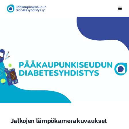
Siirry
Pääkaupunkiseudun Diabetesyhdistys
Vali
sivun
sisältöön
Jalkojen lämpökamerakuvaukset