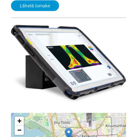
Lähetä lomake
+
−