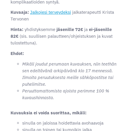
komplikaatioiden syntyä.
Kuvaaja:
Jalkojesi terveydeksi
jalkaterapeutti Krista
Tervonen
Hinta:
yhdistyksemme
jäsenille 72€
ja
ei-jäsenille
82€
(sis. suullisen palautteen/ohjeistuksen ja kuvat
tulostettuna).
Ehdot:
Mikäli joudut perumaan kuvauksen, niin teethän
sen edeltävänä arkipäivänä klo 17 mennessä.
Ilmoita peruutuksesta meille sähköpostitse tai
puhelimitse.
Peruuttamattomista ajoista perimme 100 %
kuvaushinnasta.
Kuvauksia ei voida suorittaa, mikäli:
sinulla on jaloissa hoidettavia avohaavoja
sinulla on toinen tai kumpikin jalka