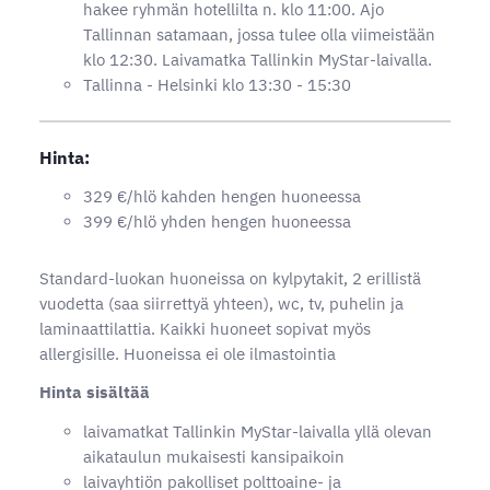
hakee ryhmän hotellilta n. klo 11:00. Ajo
Tallinnan satamaan, jossa tulee olla viimeistään
klo 12:30. Laivamatka Tallinkin MyStar-laivalla.
Tallinna - Helsinki klo 13:30 - 15:30
Hinta:
329 €/hlö kahden hengen huoneessa
399 €/hlö yhden hengen huoneessa
Standard-luokan huoneissa on kylpytakit, 2 erillistä
vuodetta (saa siirrettyä yhteen), wc, tv, puhelin ja
laminaattilattia. Kaikki huoneet sopivat myös
allergisille. Huoneissa ei ole ilmastointia
Hinta sisältää
laivamatkat Tallinkin MyStar-laivalla yllä olevan
aikataulun mukaisesti kansipaikoin
laivayhtiön pakolliset polttoaine- ja