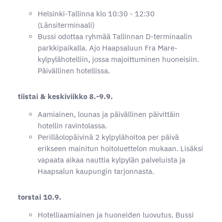
Helsinki-Tallinna klo 10:30 - 12:30
(Länsiterminaali)
Bussi odottaa ryhmää Tallinnan D-terminaalin
parkkipaikalla. Ajo Haapsaluun Fra Mare-
kylpylähotelliin, jossa majoittuminen huoneisiin.
Päivällinen hotellissa.
tiistai & keskiviikko 8.-9.9.
Aamiainen, lounas ja päivällinen päivittäin
hotellin ravintolassa.
Perilläolopäivinä 2 kylpylähoitoa per päivä
erikseen mainitun hoitoluettelon mukaan. Lisäksi
vapaata aikaa nauttia kylpylän palveluista ja
Haapsalun kaupungin tarjonnasta.
torstai 10.9.
Hotelliaamiainen ja huoneiden luovutus. Bussi