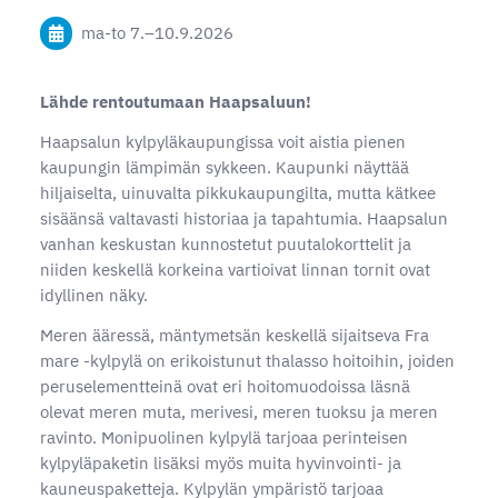
ma-to
7.
–
10.9.2026
Lähde rentoutumaan Haapsaluun!
Haapsalun kylpyläkaupungissa voit aistia pienen
kaupungin lämpimän sykkeen. Kaupunki näyttää
hiljaiselta, uinuvalta pikkukaupungilta, mutta kätkee
sisäänsä valtavasti historiaa ja tapahtumia. Haapsalun
vanhan keskustan kunnostetut puutalokorttelit ja
niiden keskellä korkeina vartioivat linnan tornit ovat
idyllinen näky.
Meren ääressä, mäntymetsän keskellä sijaitseva Fra
mare -kylpylä on erikoistunut thalasso hoitoihin, joiden
peruselementteinä ovat eri hoitomuodoissa läsnä
olevat meren muta, merivesi, meren tuoksu ja meren
ravinto. Monipuolinen kylpylä tarjoaa perinteisen
kylpyläpaketin lisäksi myös muita hyvinvointi- ja
kauneuspaketteja. Kylpylän ympäristö tarjoaa