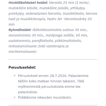
Henkilökohtaiset hoidot:
hieronta 25 min (1 kerta) ,
mutakääre käsille, mutakääre jaloille, yrttikylpy,
porekylpy, vedenalainen hieronta, musiikkihoito, hierova
tuoli ja musiikkiterapia, Hydro Jet -hierontasänky 20
min
Ryhmähoidot:
lääkintävoimistelu salissa 30 min.,
vesivoimistelu 30 min., medijooga selälle, 50 min,
suolakammio, parafiinihoito, piikkimattohoito,
rentoutumishuone (SAD valoterapia ja
meriteemahuone).
Peruutusehdot:
Peruutukset ennen 28.7.2026. Palautamme
tällöin koko matkan hinnan takaisin. Tätä
myöhemmistä peruutuksista emme tee
palautuksia.
Pidätämme oikeuden muutoksiin.