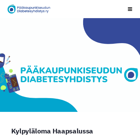
Siirry
Pääkaupunkiseudun Diabetesyhdistys
Vali
sivun
sisältöön
Kylpyläloma Haapsalussa