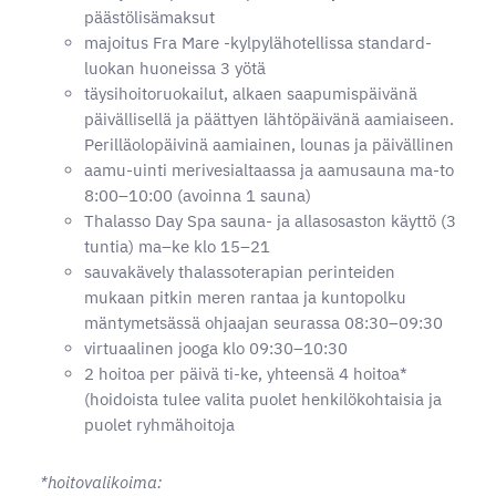
päästölisämaksut
majoitus Fra Mare -kylpylähotellissa standard-
luokan huoneissa 3 yötä
täysihoitoruokailut, alkaen saapumispäivänä
päivällisellä ja päättyen lähtöpäivänä aamiaiseen.
Perilläolopäivinä aamiainen, lounas ja päivällinen
aamu-uinti merivesialtaassa ja aamusauna ma-to
8:00–10:00 (avoinna 1 sauna)
Thalasso Day Spa sauna- ja allasosaston käyttö (3
tuntia) ma–ke klo 15–21
sauvakävely thalassoterapian perinteiden
mukaan pitkin meren rantaa ja kuntopolku
mäntymetsässä ohjaajan seurassa 08:30–09:30
virtuaalinen jooga klo 09:30–10:30
2 hoitoa per päivä ti-ke, yhteensä 4 hoitoa*
(hoidoista tulee valita puolet henkilökohtaisia ja
puolet ryhmähoitoja
*hoitovalikoima: