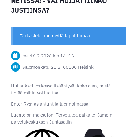
NETISSÄ! - VAI HUIJATTIINKO
JUSTIINSA?
Tarkastelet mennyttä tapahtumaa.
ma 16.2.2026
klo 14
–
16
Salomonkatu 21 B, 00100 Helsinki
Huijaukset verkossa lisääntyvät koko ajan, mistä
tietää mihin voi luottaa.
Enter Ry:n asiantuntija luennoimassa.
Luento on maksuton, Tervetuloa paikalle Kampin
palvelukeskuksen Juhlasaliin