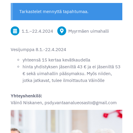
Tarkastelet mennyttä tapahtumaa.
1.1.
–
22.4.2024
Myyrmäen uimahalli
Vesijumppa 8.1.-22.4.2024
yhteensä 15 kertaa kevätkaudella
hinta yhdistyksen jäseniltä 43 € ja ei jäseniltä 53
€ sekä uimahallin pääsymaksu. Myös niiden,
jotka jatkavat, tulee ilmoittautua Väinölle
Yhteyshenkilö:
Väinö Niskanen, psdy.vantaanalueosasto@gmail.com