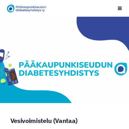
Siirry
Pääkaupunkiseudun Diabetesyhdistys
Vali
sivun
sisältöön
Vesivoimistelu (Vantaa)