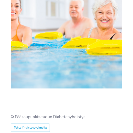
©
Pääkaupunkiseudun Diabetesyhdistys
Tehty Yhdistysavaimella