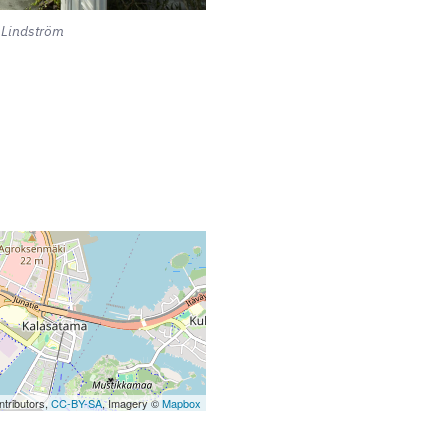
k Lindström
tributors,
CC-BY-SA
, Imagery ©
Mapbox