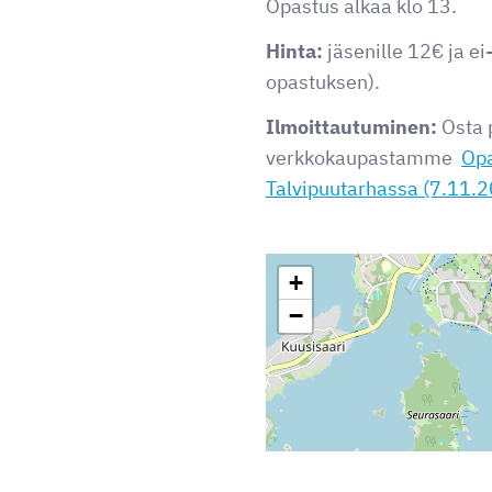
Opastus alkaa klo 13.
Hinta:
jäsenille 12€ ja ei
opastuksen).
Ilmoittautuminen:
Osta 
verkkokaupastamme
Opa
Talvipuutarhassa (7.11.2
+
−