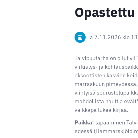
Opastettu 
la 7.11.2026
klo 13
Talvipuutarha on ollut yl
virkistys- ja kohtauspaik
eksoottisten kasvien keid
marraskuun pimeydessä. L
viihtyisä seurustelupaikk
mahdollista nauttia eväit
vaikkapa lukea kirjaa.
Paikka:
tapaaminen
Talv
edessä (Hammarskjöldinti