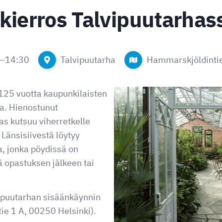
kierros Talvipuutarhas
–
14:30
Talvipuutarha
Hammarskjöldintie
i 125 vuotta kaupunkilaisten
ka. Hienostunut
as kutsuu viherretkelle
änsisiivestä löytyy
a, jonka pöydissä on
ä opastuksen jälkeen tai
ipuutarhan sisäänkäynnin
e 1 A, 00250 Helsinki).