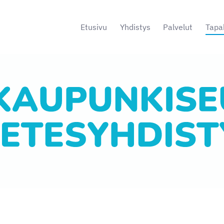
Etusivu
Yhdistys
Palvelut
Tapa
s