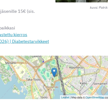
kuva: Patri
-jäsenille 15€ (sis.
paikkasi
stettu kierros
026) | Diabetestarvikkeet
Leaflet
| Map data ©
OpenStreetMap
con