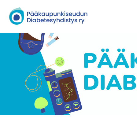
Siirry
sivun
Pääkaupunkiseudun Diabetesyhdisty
sisältöön