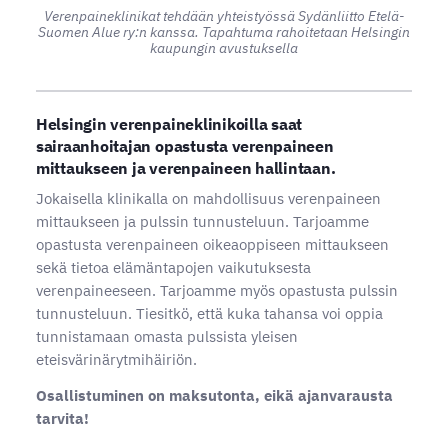
Verenpaineklinikat tehdään yhteistyössä Sydänliitto Etelä-
Suomen Alue ry:n kanssa. Tapahtuma rahoitetaan Helsingin
kaupungin avustuksella
Helsingin verenpaineklinikoilla saat
sairaanhoitajan opastusta verenpaineen
mittaukseen ja verenpaineen hallintaan.
Jokaisella klinikalla on mahdollisuus verenpaineen
mittaukseen ja pulssin tunnusteluun. Tarjoamme
opastusta verenpaineen oikeaoppiseen mittaukseen
sekä tietoa elämäntapojen vaikutuksesta
verenpaineeseen. Tarjoamme myös opastusta pulssin
tunnusteluun. Tiesitkö, että kuka tahansa voi oppia
tunnistamaan omasta pulssista yleisen
eteisvärinärytmihäiriön.
Osallistuminen on maksutonta, eikä ajanvarausta
tarvita!