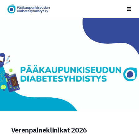
Siirry
Pääkaupunkiseudun Diabetesyhdistys
Vali
sivun
sisältöön
Verenpaineklinikat 2026