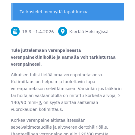
Tarkastelet mennyttä tapahtumaa.
18.3.
–
1.4.2026
Kiertää Helsingissä
Tule juttelemaan verenpaineesta
verenpaineklinikoille ja samalla voit tarkistuttaa
verenpaineesi.
Aikuisen tulisi tietää oma verenpainetasonsa.
Kotimittaus on helpoin ja luotettavin tapa
verenpainetason selvittämiseen. Varsinkin jos lääkärin
tai hoitajan vastaanotolla on mitattu korkeita arvoja, ≥
140/90 mmHg, on syytä aloittaa seitsemän
vuorokauden kotimittaus.
Korkea verenpaine altistaa itsessään
sepelvaltimotaudille ja aivoverenkiertohäiriöille.
Ihanteellinen verenpaine on alle 120/80 mmHg.